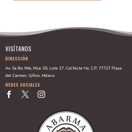
VISÍTANOS
DIRECCIÓN
Av. 5a Bis Nte, Mza: 55, Lote 17, Col.Nicte Ha, C.P. 77727 Playa
del Carmen, Q.Roo, México
REDES SOCIALES


